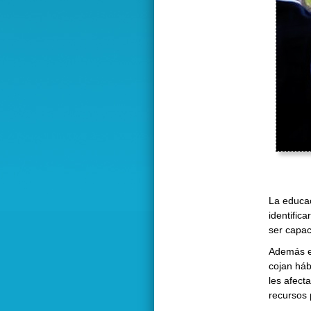
La educac
identific
ser capac
Además es
cojan háb
les afect
recursos 