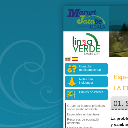
Consulta
medioambiental
Espe
Notifica tu
incidencia
LA 
Puntos de interés
01. 
Guías de buenas prácticas
sobre medio ambiente
Especiales ambientales
La probl
Recursos de educación
ambiental
y cambio