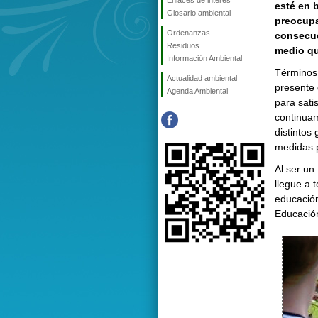
Enlaces de interés
esté en 
Glosario ambiental
preocupa
Ordenanzas
consecue
Residuos
medio qu
Información Ambiental
Términos 
Actualidad ambiental
presente 
Agenda Ambiental
para sati
continuam
distintos
medidas p
Al ser un
llegue a 
educación
Educació