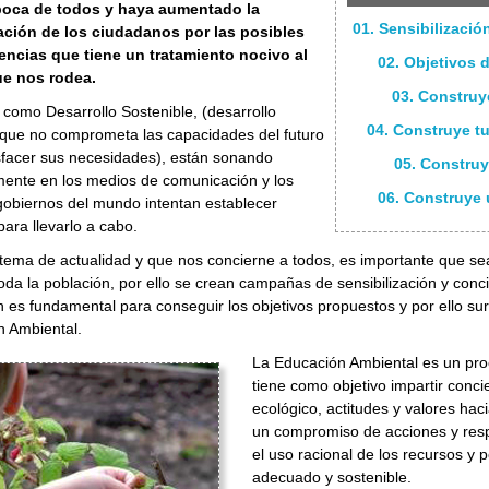
boca de todos y haya aumentado la
01. Sensibilizaci
ción de los ciudadanos por las posibles
ncias que tiene un tratamiento nocivo al
02. Objetivos 
e nos rodea.
03. Construy
como Desarrollo Sostenible, (desarrollo
04. Construye tu
que no comprometa las capacidades del futuro
sfacer sus necesidades), están sonando
05. Construy
ente en los medios de comunicación y los
06. Construye 
 gobiernos del mundo intentan establecer
ara llevarlo a cabo.
 tema de actualidad y que nos concierne a todos, es importante que se
toda la población, por ello se crean campañas de sensibilización y con
 es fundamental para conseguir los objetivos propuestos y por ello sur
n Ambiental.
La Educación Ambiental es un pro
tiene como objetivo impartir conc
ecológico, actitudes y valores ha
un compromiso de acciones y resp
el uso racional de los recursos y p
adecuado y sostenible.