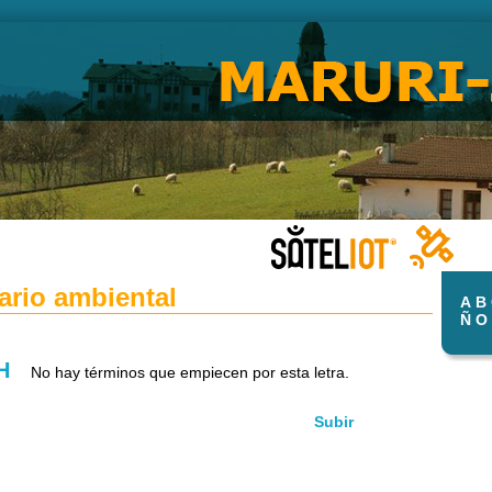
ario ambiental
A
B
Ñ
O
H
No hay términos que empiecen por esta letra.
Subir