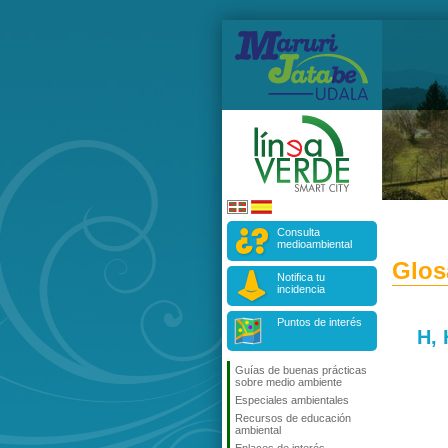
Consulta
medioambiental
Glos
Notifica tu
incidencia
Puntos de interés
H, 
Guías de buenas prácticas
sobre medio ambiente
Especiales ambientales
Recursos de educación
ambiental