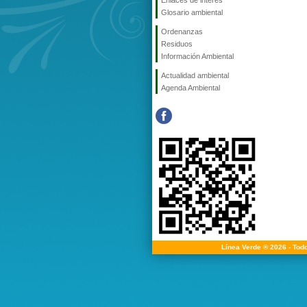
Enlaces de interés
Glosario ambiental
Ordenanzas
Residuos
Información Ambiental
Actualidad ambiental
Agenda Ambiental
Línea Verde ® 2026 - Tod