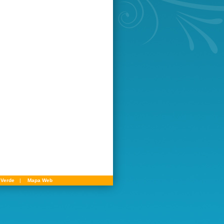
 Verde
|
Mapa Web