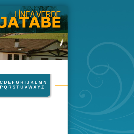
C
D
E
F
G
H
I
J
K
L
M
N
P
Q
R
S
T
U
V
W
X
Y
Z