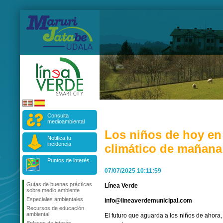
Consulta
medioambiental
Los niños de hoy en
Notifica tu
incidencia
climático de mañana
Puntos de interés
07/07/2025 10:11:59
Guías de buenas prácticas
Línea Verde
sobre medio ambiente
Especiales ambientales
info@lineaverdemunicipal.com
Recursos de educación
ambiental
El futuro que aguarda a los niños de ahora