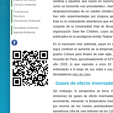
Enlaces de interés
sombría a aquellos que nacen en nacione
Glosario ambiental
como un horizonte «sin precedentes», mar
desproporcionadas de un cambio climátic
Ordenanzas
Residuos
han sido experimentadas por ninguna ge
Información Ambiental
Esta es la contundente advertencia que e
conjunto de la Universidad Vrije de Brus
Actualidad ambiental
organización Save the Children, cuyos al
Agenda Ambiental
publicados en la prestigiosa revista ‘Nature’
En el escenario más optimista, aquel en 
logra contener el aumento de la temperat
grados Celsius para finales de este siglo,
Acuerdo de París, aproximadamente el 52%
año 2020, lo que equivale a unos 62 
enfrentarán a lo largo de sus vidas a un
devastadoras
olas de calor
.
Gases de efecto invernade
Sin embargo, la perspectiva se torna 
emisiones de gases de efecto invernader
ascendente, elevando la temperatura mun
por encima de los niveles preindustrial
asombrosa cifra de cien millones de los 12