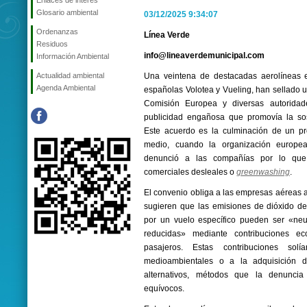
Enlaces de interés
Glosario ambiental
03/12/2025 9:34:07
Ordenanzas
Línea Verde
Residuos
info@lineaverdemunicipal.com
Información Ambiental
Actualidad ambiental
Una veintena de destacadas aerolíneas e
Agenda Ambiental
españolas Volotea y Vueling, han sellado 
Comisión Europea y diversas autoridade
publicidad engañosa que promovía la sos
Este acuerdo es la culminación de un pr
medio, cuando la organización europ
denunció a las compañías por lo que 
comerciales desleales o
greenwashing
.
El convenio obliga a las empresas aéreas a
sugieren que las emisiones de dióxido d
por un vuelo específico pueden ser «neu
reducidas» mediante contribuciones ec
pasajeros. Estas contribuciones solí
medioambientales o a la adquisición d
alternativos, métodos que la denuncia 
equívocos.