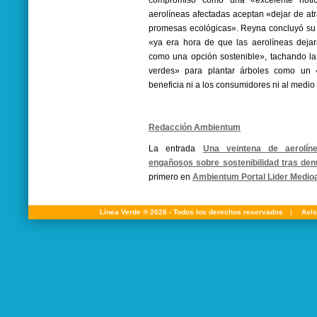
compromiso como una «excelente noti
aerolíneas afectadas aceptan «dejar de at
promesas ecológicas». Reyna concluyó su
«ya era hora de que las aerolíneas dejar
como una opción sostenible», tachando la 
verdes» para plantar árboles como un 
beneficia ni a los consumidores ni al medi
Redacción Ambientum
La entrada
Una veintena de aerolín
engañosos sobre sostenibilidad tras den
primero en
Ambientum Portal Lider Medio
Línea Verde ® 2026 - Todos los derechos reservados
|
Avis