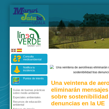
Consulta
medioambiental
Notifica tu
incidencia
Puntos de interés
Una veintena de aero
eliminarán mensaje
Guías de buenas prácticas
sobre medio ambiente
sobre sostenibilidad
Especiales ambientales
denuncias en la UE
Recursos de educación
ambiental