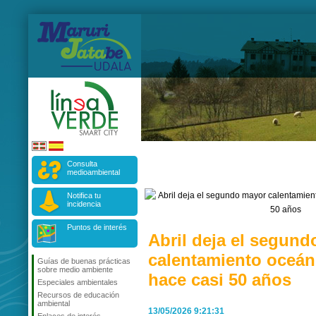
Consulta
medioambiental
Notifica tu
incidencia
Puntos de interés
Abril deja el segun
calentamiento oceán
Guías de buenas prácticas
sobre medio ambiente
hace casi 50 años
Especiales ambientales
Recursos de educación
ambiental
13/05/2026 9:21:31