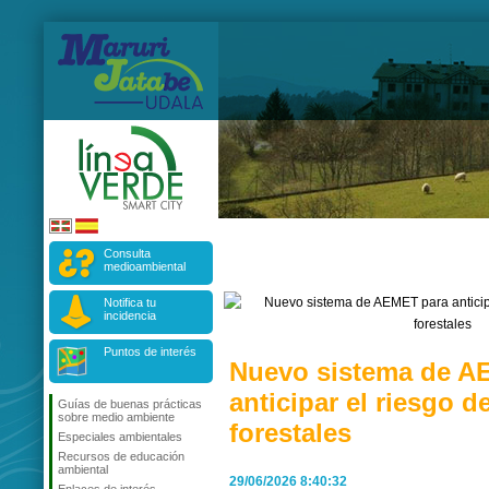
Consulta
medioambiental
Notifica tu
incidencia
Puntos de interés
Nuevo sistema de A
anticipar el riesgo d
Guías de buenas prácticas
sobre medio ambiente
forestales
Especiales ambientales
Recursos de educación
ambiental
29/06/2026 8:40:32