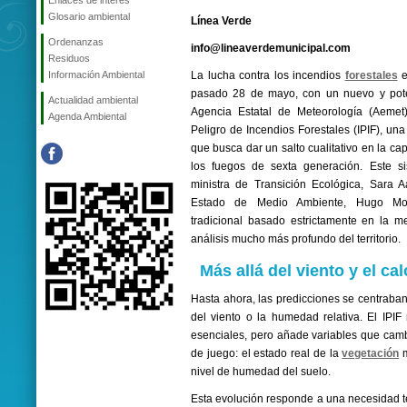
Enlaces de interés
Glosario ambiental
Línea Verde
Ordenanzas
info@lineaverdemunicipal.com
Residuos
Información Ambiental
La lucha contra los incendios
forestales
e
pasado 28 de mayo, con un nuevo y poten
Actualidad ambiental
Agencia Estatal de Meteorología (Aemet)
Agenda Ambiental
Peligro de Incendios Forestales (IPIF), un
que busca dar un salto cualitativo en la ca
los fuegos de sexta generación. Este si
ministra de Transición Ecológica, Sara A
Estado de Medio Ambiente, Hugo Mor
tradicional basado estrictamente en la m
análisis mucho más profundo del territorio.
Más allá del viento y el cal
Hasta ahora, las predicciones se centraban
del viento o la humedad relativa. El IPI
esenciales, pero añade variables que camb
de juego: el estado real de la
vegetación
m
nivel de humedad del suelo.
Esta evolución responde a una necesidad té