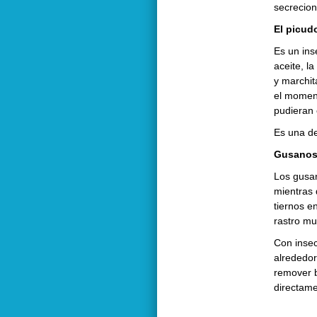
secrecion
El picud
Es un ins
aceite, l
y marchit
el moment
pudieran 
Es una de
Gusanos
Los gusan
mientras 
tiernos e
rastro mu
Con insec
alrededor
remover b
directame