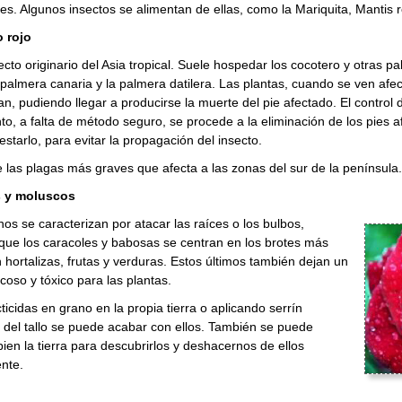
es. Algunos insectos se alimentan de ellas, como la Mariquita, Mantis re
o rojo
ecto originario del Asia tropical. Suele hospedar los cocotero y otras 
a palmera canaria y la palmera datilera. Las plantas, cuando se ven afe
an, pudiendo llegar a producirse la muerte del pie afectado. El control
o, a falta de método seguro, se procede a la eliminación de los pies 
estarlo, para evitar la propagación del insecto.
 las plagas más graves que afecta a las zonas del sur de la península.
 y moluscos
os se caracterizan por atacar las raíces o los bulbos,
que los caracoles y babosas se centran en los brotes más
n hortalizas, frutas y verduras. Estos últimos también dejan un
coso y tóxico para las plantas.
ticidas en grano en la propia tierra o aplicando serrín
 del tallo se puede acabar con ellos. También se puede
ien la tierra para descubrirlos y deshacernos de ellos
nte.