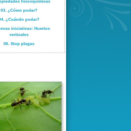
ropiedades fisicoquímicas
03. ¿Cómo podar?
04. ¿Cuándo podar?
uevas iniciativas: Huertos
verticales
06. Stop plagas