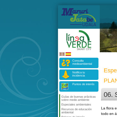
Consulta
medioambiental
Espe
Notifica tu
incidencia
PLA
Puntos de interés
06. 
Guías de buenas prácticas
sobre medio ambiente
Especiales ambientales
La flora 
Recursos de educación
ambiental
todo en á