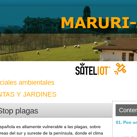
ciales ambientales
NTAS Y JARDINES
Stop plagas
Conten
01. Pon u
española es altamente vulnerable a las plagas, sobre
reas del sur y sureste de la península, donde el clima