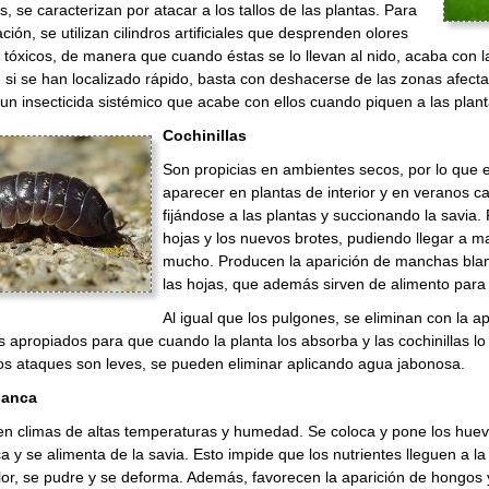
, se caracterizan por atacar a los tallos de las plantas. Para
ción, se utilizan cilindros artificiales que desprenden olores
s tóxicos, de manera que cuando éstas se lo llevan al nido, acaba con la
 si se han localizado rápido, basta con deshacerse de las zonas afecta
 un insecticida sistémico que acabe con ellos cuando piquen a las plant
Cochinillas
Son propicias en ambientes secos, por lo que 
aparecer en plantas de interior y en veranos ca
fijándose a las plantas y succionando la savia
hojas y los nuevos brotes, pudiendo llegar a ma
mucho. Producen la aparición de manchas bla
las hojas, que además sirven de alimento para
Al igual que los pulgones, se eliminan con la ap
s apropiados para que cuando la planta los absorba y las cochinillas
s ataques son leves, se pueden eliminar aplicando agua jabonosa.
lanca
n climas de altas temperaturas y humedad. Se coloca y pone los huevo
a y se alimenta de la savia. Esto impide que los nutrientes lleguen a la
lor, se pudre y se deforma. Además, favorecen la aparición de hongos