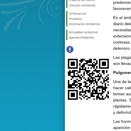
Enlaces de interés
predomin
Glosario ambiental
favorecen
Ordenanzas
En el ámb
Residuos
diario de
Información Ambiental
necesida
Actualidad ambiental
extension
Agenda Ambiental
costosas,
deterioro
Las plag
son lleva
Pulgone
Una de la
hacer cal
toman así
plantas. 
rápidamen
y deform
Las horm
aparició