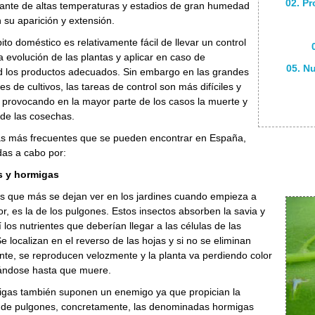
02. P
ante de altas temperaturas y estadios de gran humedad
 su aparición y extensión.
ito doméstico es relativamente fácil de llevar un control
la evolución de las plantas y aplicar en caso de
05. N
d los productos adecuados. Sin embargo en las grandes
es de cultivos, las tareas de control son más difíciles y
 provocando en la mayor parte de los casos la muerte y
 de las cosechas.
as más frecuentes que se pueden encontrar en España,
das a cabo por:
s y hormigas
s que más se dejan ver en los jardines cuando empieza a
or, es la de los pulgones. Estos insectos absorben la savia y
 los nutrientes que deberían llegar a las células de las
Se localizan en el reverso de las hojas y si no se eliminan
te, se reproducen velozmente y la planta va perdiendo color
ándose hasta que muere.
igas también suponen un enemigo ya que propician la
n de pulgones, concretamente, las denominadas hormigas