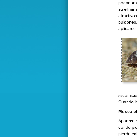
podadoras
su elimina
atractivo
pulgones,
aplicarse
sistémico
Cuando lo
Mosca b
Aparece e
donde pic
pierde co